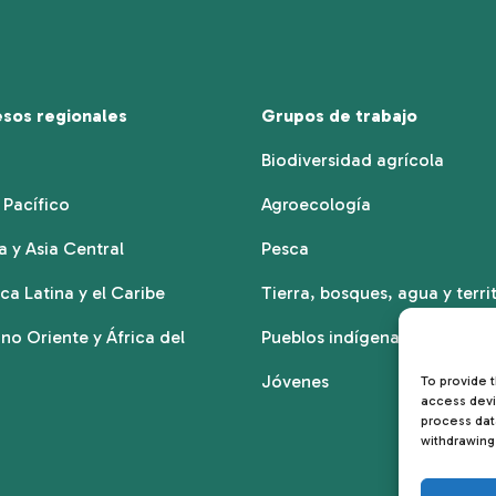
sos regionales
Grupos de trabajo
a
Biodiversidad agrícola
 Pacífico
Agroecología
a y Asia Central
Pesca
ca Latina y el Caribe
Tierra, bosques, agua y terri
no Oriente y África del
Pueblos indígenas
Jóvenes
To provide 
access devi
process dat
withdrawing